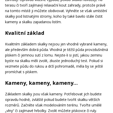
terasu či tvoří zajímavý relaxační kout zahrady, protože právě
na tomto místě ji můžete obdivovat. Vyhněte se však umístění
skalky pod listnatými stromy, koho by také bavilo stále čistit
kameny a skalku zapadanou listím.
Kvalitní základ
Kvalitním základem skalky nejsou jen vhodně vybrané kameny,
ale především dobrá půda. Vhodná je těžší půda provzdušněná
pískem či jemnou sutí z lomu. Nejste-li si jistí, jakou zeminu
byste na skalku měli zvolit, zkuste jednoduchý test. Pokud si
vezmete půdu do rukou a drží pohromadě, měla by se ještě
promíchat s pískem.
Kameny, kameny, kameny…
Základem skalky jsou však kameny. Potřebovat jich budete
opravdu hodně, zvláště pokud budete tvořit skalku větších
rozměrů. Začněte však modelováním terénu. Tvořte umělé
„vlny“ či zajímavé hrbolky. Zvolit můžete pískovce či ruly.