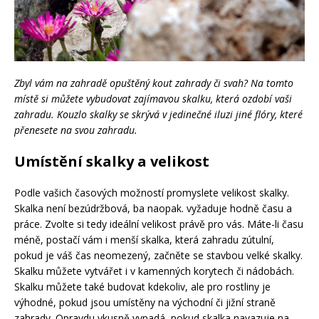
Zbyl vám na zahradě opuštěný kout zahrady či svah? Na tomto
místě si můžete vybudovat zajímavou skalku, která ozdobí vaši
zahradu. Kouzlo skalky se skrývá v jedinečné iluzi jiné flóry, které
přenesete na svou zahradu.
Umístění skalky a velikost
Podle vašich časových možností promyslete velikost skalky.
Skalka není bezúdržbová, ba naopak. vyžaduje hodně času a
práce. Zvolte si tedy ideální velikost právě pro vás. Máte-li času
méně, postačí vám i menší skalka, která zahradu zútulní,
pokud je váš čas neomezený, začněte se stavbou velké skalky.
Skalku můžete vytvářet i v kamenných korytech či nádobách.
Skalku můžete také budovat kdekoliv, ale pro rostliny je
výhodné, pokud jsou umístěny na východní či jižní straně
zahrady. Opravdu vkusně vypadá, pokud skalka navazuje na