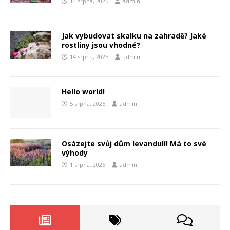
14 srpna, 2025
admin
Jak vybudovat skalku na zahradě? Jaké
rostliny jsou vhodné?
14 srpna, 2025
admin
Hello world!
5 srpna, 2025
admin
Osázejte svůj dům levandulí! Má to své
výhody
1 srpna, 2025
admin