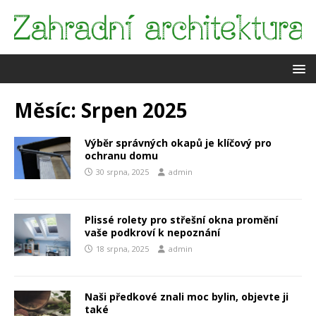
Měsíc:
Srpen 2025
Výběr správných okapů je klíčový pro
ochranu domu
30 srpna, 2025
admin
Plissé rolety pro střešní okna promění
vaše podkroví k nepoznání
18 srpna, 2025
admin
Naši předkové znali moc bylin, objevte ji
také